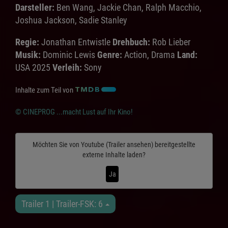
Darsteller:
Ben Wang, Jackie Chan, Ralph Macchio,
Joshua Jackson, Sadie Stanley
Regie:
Jonathan Entwistle
Drehbuch:
Rob Lieber
Musik:
Dominic Lewis
Genre:
Action, Drama
Land:
USA 2025
Verleih:
Sony
Inhalte zum Teil von
© CINEPROG ...macht Lust auf Ihr Kino!
Möchten Sie von
Youtube (Trailer ansehen)
bereitgestellte
externe Inhalte laden?
Ja
Trailer 1 | Trailer-FSK: 6