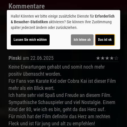
Kommentare
★
★
★
★
☆
9
Hallo! Könnten wir bitte einige zusätzliche Dienste für
Erforderlich
& Besucher-Statistiken
aktivieren? Sie können Ihre Zustimmung
später jederzeit ändern oder zurückziehen.
Zetraone
am 23.06.2025
★
☆
☆
☆
☆
Na der zieht so in die Länge und kaum Kämpfe mehr
Lassen Sie mich wählen
Ich lehne ab
Das ist ok
gerede was ich nicht so gut finde .
Pinski
am 22.06.2025
★
★
★
★
☆
Keine Erwartungen gehabt und somit noch mehr
positiv überrascht worden.
Für Fans von Karate Kid oder Cobra Kai ist dieser Film
mehr als ein Blick wert.
Ich hatte sehr viel Spaß und Freude an diesem Film.
Sympathische Schauspieler und viel Nostalgie. Einem
Kind der 80, wie ich es bin, geht da das Herz auf.
Für mich hat der Film definitiv das Herz am rechten
Fleck und ist für jung und alt zu empfehlen!