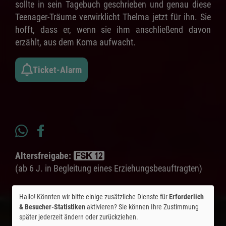
sollte in sein Tagebuch geschrieben und genau diese
Teenager-Träume verwirklicht Thelma jetzt für ihn. Sie
hofft, dass er, wenn sie ihm anschließend davon
erzählt, aus dem Koma aufwacht.
Ticket-Alarm
Altersfreigabe:
(ab 6 J. in Begleitung eines Erziehungsbeauftragten)
Laufzeit:
ca. 98 min.
Hallo! Könnten wir bitte einige zusätzliche Dienste für
Erforderlich
& Besucher-Statistiken
aktivieren? Sie können Ihre Zustimmung
Originaltitel:
La Chambre des merveilles
später jederzeit ändern oder zurückziehen.