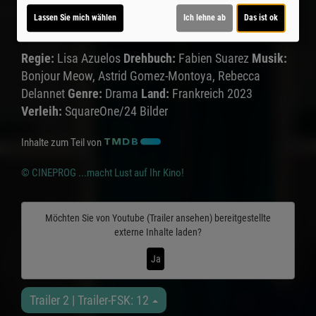
Darsteller:
Alexandra Lamy, Muriel Robin, Hugo
Lassen Sie mich wählen
Ich lehne ab
Das ist ok
Questel, Xavier Lacaille, Martine Schambacher
Regie:
Lisa Azuelos
Drehbuch:
Fabien Suarez
Musik:
Bonjour Meow, Astrid Gomez-Montoya, Rebecca
Delannet
Genre:
Drama
Land:
Frankreich 2023
Verleih:
SquareOne/24 Bilder
Inhalte zum Teil von
© CINEPROG ...macht Lust auf Ihr Kino!
Möchten Sie von
Youtube (Trailer ansehen)
bereitgestellte
externe Inhalte laden?
Ja
Trailer 2 | Trailer-FSK: 12