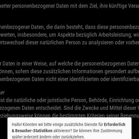
herter personenbezogener Daten mit dem Ziel, ihre künftige Ver
ersonenbezogener Daten, die darin besteht, dass diese personen
ewerten, insbesondere, um Aspekte bezüglich Arbeitsleistung, wir
 Ortswechsel dieser natürlichen Person zu analysieren oder vorh
 Daten in einer Weise, auf welche die personenbezogenen Date
können, sofern diese zusätzlichen Informationen gesondert auf
nbezogenen Daten nicht einer identifizierten oder identifizier
er
ist die natürliche oder juristische Person, Behörde, Einrichtung 
ezogenen Daten entscheidet. Sind die Zwecke und Mittel dieser 
beziehungsweise können die bestimmten Kriterien seiner Benen
Hallo! Könnten wir bitte einige zusätzliche Dienste für
Erforderlich
& Besucher-Statistiken
aktivieren? Sie können Ihre Zustimmung
später jederzeit ändern oder zurückziehen.