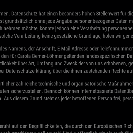
men. Datenschutz hat einen besonders hohen Stellenwert für die
 ist grundsätzlich ohne jede Angabe personenbezogener Daten mö
h nehmen möchte, könnte jedoch eine Verarbeitung personenbezo
olche Verarbeitung keine gesetzliche Grundlage, holen wir gener
es Namens, der Anschrift, E-Mail-Adresse oder Telefonnummer ei
den für Carola Berner-Löhmer geltenden landesspezifischen Da
lichkeit über Art, Umfang und Zweck der von uns erhobenen, g
ser Datenschutzerklärung über die ihnen zustehenden Rechte auf
ortlicher zahlreiche technische und organisatorische Maßnahme
Daten sicherzustellen. Dennoch können Internetbasierte Datenüb
n. Aus diesem Grund steht es jeder betroffenen Person frei, pe
ruht auf den Begrifflichkeiten, die durch den Europäischen Ric