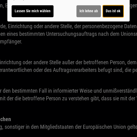
rson, Behörde, Einrichtung oder andere Stelle, die personenbezoge
Lassen Sie mich wählen
Ich lehne ab
Das ist ok
örde, Einrichtung oder andere Stelle, der personenbezogene Date
hmen eines bestimmten Untersuchungsauftrags nach dem Unionsr
Empfänger.
e, Einrichtung oder andere Stelle außer der betroffenen Person, d
erantwortlichen oder des Auftragsverarbeiters befugt sind, die 
g für den bestimmten Fall in informierter Weise und unmißverstä
it der die betroffene Person zu verstehen gibt, dass sie mit de
ichen
g, sonstiger in den Mitgliedstaaten der Europäischen Union g