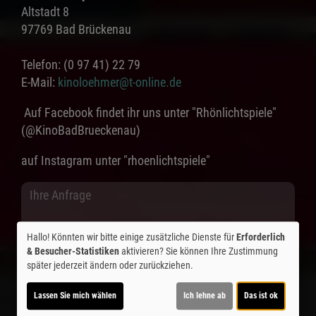
Altstadt 8
97769 Bad Brückenau
Telefon: (0 97 41) 22 79
E-Mail:
kinoloehmer@t-online.de
Auf Facebook findet ihr uns unter "Rhönlichtspiele"
(@KinoBadBrueckenau)
auf Instagram unter "rhoenlichtspiele"
Hallo! Könnten wir bitte einige zusätzliche Dienste für
Erforderlich
& Besucher-Statistiken
aktivieren? Sie können Ihre Zustimmung
später jederzeit ändern oder zurückziehen.
Lassen Sie mich wählen
Ich lehne ab
Das ist ok