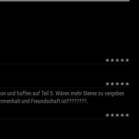
★
★
★
★
★
★
★
★
★
★
schon und hoffen auf Teil 5. Wären mehr Sterne zu vergeben
ammenhalt und Freundschaft ist????????.
★
★
★
★
★