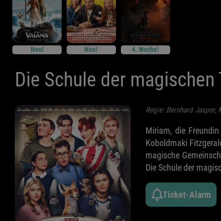
Neu!
Neu!
4. Woche!
Die Schule der magischen 
Regie: Bernhard Jasper, M
Miriam, die Freundin 
Koboldmaki Fitzgerald
magische Gemeinschaft
Die Schule der magisc
Ticket-Alarm