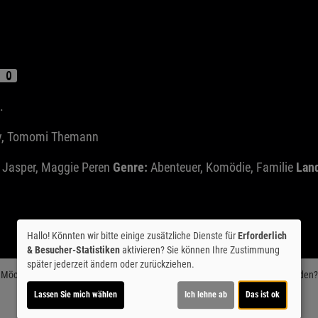
.
vsky, Tomomi Themann
 Jasper, Maggie Peren
Genre:
Abenteuer, Komödie, Familie
Lan
Hallo! Könnten wir bitte einige zusätzliche Dienste für
Erforderlich
& Besucher-Statistiken
aktivieren? Sie können Ihre Zustimmung
später jederzeit ändern oder zurückziehen.
Möchten Sie von
Youtube (Trailer ansehen)
bereitgestellte externe Inhalte laden?
Lassen Sie mich wählen
Ich lehne ab
Das ist ok
Ja