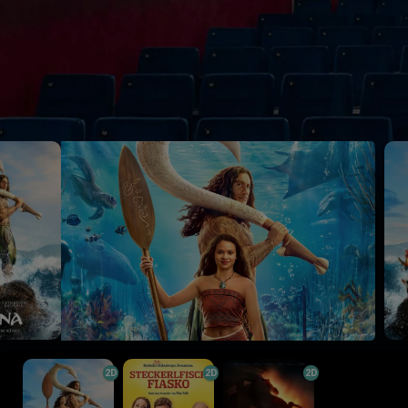
2D
2D
2D