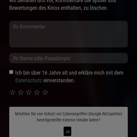
Wir behalten uns vor, Kommentare die Spoiler und
Bewertungen des Kinos enthalten, zu löschen.
Ich bin über 16 Jahre alt und erkläre mich mit dem
Datenschutz
einverstanden.
☆
☆
☆
☆
☆
Möchten Sie von
Schutz vor Cyberangriffen (Google ReCaptcha)
bereitgestellte externe Inhalte laden?
Ja