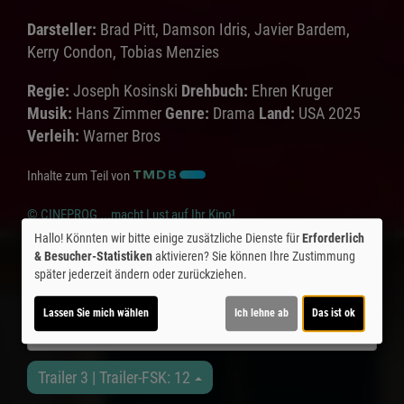
Darsteller:
Brad Pitt, Damson Idris, Javier Bardem,
Kerry Condon, Tobias Menzies
Regie:
Joseph Kosinski
Drehbuch:
Ehren Kruger
Musik:
Hans Zimmer
Genre:
Drama
Land:
USA 2025
Verleih:
Warner Bros
Inhalte zum Teil von
© CINEPROG ...macht Lust auf Ihr Kino!
Hallo! Könnten wir bitte einige zusätzliche Dienste für
Erforderlich
& Besucher-Statistiken
aktivieren? Sie können Ihre Zustimmung
Möchten Sie von
Youtube (Trailer ansehen)
bereitgestellte
später jederzeit ändern oder zurückziehen.
externe Inhalte laden?
Lassen Sie mich wählen
Ich lehne ab
Das ist ok
Ja
Trailer 3 | Trailer-FSK: 12